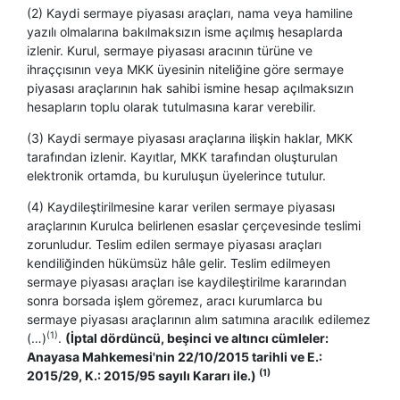
(2) Kaydi sermaye piyasası araçları, nama veya hamiline
yazılı olmalarına bakılmaksızın isme açılmış hesaplarda
izlenir. Kurul, sermaye piyasası aracının türüne ve
ihraççısının veya MKK üyesinin niteliğine göre sermaye
piyasası araçlarının hak sahibi ismine hesap açılmaksızın
hesapların toplu olarak tutulmasına karar verebilir.
(3) Kaydi sermaye piyasası araçlarına ilişkin haklar, MKK
tarafından izlenir. Kayıtlar, MKK tarafından oluşturulan
elektronik ortamda, bu kuruluşun üyelerince tutulur.
(4) Kaydileştirilmesine karar verilen sermaye piyasası
araçlarının Kurulca belirlenen esaslar çerçevesinde teslimi
zorunludur. Teslim edilen sermaye piyasası araçları
kendiliğinden hükümsüz hâle gelir. Teslim edilmeyen
sermaye piyasası araçları ise kaydileştirilme kararından
sonra borsada işlem göremez, aracı kurumlarca bu
sermaye piyasası araçlarının alım satımına aracılık edilemez
(1)
(…)
.
(İptal dördüncü, beşinci ve altıncı cümleler:
Anayasa Mahkemesi'nin 22/10/2015 tarihli ve E.:
(1)
2015/29, K.: 2015/95 sayılı Kararı ile.)