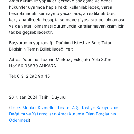
Aracı Kurum ile yaptıkları çerçeve sözleşme ve genel
hükümler uyarınca hapis hakkı kullanılabilecek, varsa
hesaplarındaki sermaye piyasası araçları satılarak borç
karşılanabilecek, hesapta sermaye piyasası aracı olmaması
ya da yeterli olmaması durumunda karşılanmayan kısım için
takibe geçilebilecektir.
Başvurunun yapılacağı, Dağıtım Listesi ve Borç Tutarı
Bilgisinin Temin Edilebileceği Yer:
Adres: Yatırımcı Tazmin Merkezi, Eskişehir Yolu 8.Km
No:156 06530 ANKARA
Tel: 0 312 292 90 45​
26 Nisan 2024 Tarihli Duyuru
(
Toros Menkul Kıymetler Ticaret A.Ş. Tasfiye Bakiyesinin
Dağıtımı ve Yatırımcıların Aracı Kurum’a Olan Borçlarının
Ödenmesi
)