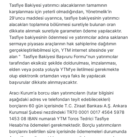
Tasfiye Bakiyesi yatırımcı alacaklarının tamamının
karşılanması için yeterli olmadığından, Yönetmelik'in
29'uncu maddesi uyarınca, tasfiye bakiyesinin yatırımcı
alacakları toplamına bölünmesi suretiyle bulunan oran
dikkate alınmak suretiyle garameten ödeme yapılacaktır.
Tasfiye bakiyesinin ödenmesi ve yatırımcılar adına saklanan
sermaye piyasası araçlarının hak sahiplerine dağıtımın
gerçekleştirilebilmesi için, YTM internet sitesinde yer
alan " Tasfiye Ba​kiyesi Başvuru Formu​"nun yatırımcılar
tarafından eksiksiz şekilde doldurulması, imzalanması,
elden veya posta yoluyla YTM'ye iletilmesi gerekmekte
olup elektronik ortamdan veya faks ile yapılacak
başvurular dikkate alınmayacaktır.
Aracı Kurum'a borcu olan yatırımcıların (tutar bilgisini
aşağıdaki adres ve telefondan teyit edebilecekleri)
borçlarını 60 gün içerisinde T.C. Ziraat Bankası A.Ş. Ankara
Kurumsal Şubesi nezdindeki TR70 0001 0017 4564 5978
1453 08 IBAN numaralı YTM Toros Tedrici Tasfiye
Hesabı'na ödemeleri gerekmektedir. Borçlu yatırımcıların
borçlarını belirtilen süre içerisinde ödememeleri durumunda