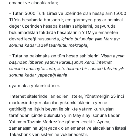
emanet ve alacaklardan;
- Tutarı 5000 Türk Lirası ve üzerinde olan hesapların (5000
TL'nin hesabında borsada işlem görmeyen paylar nominal
değer üzerinden hesaba katılır) sahiplerini, başvuruda
bulunmadıkları takdirde hesaplarının YTM'ye emaneten
devredileceği hususunda,
içinde bulunulan yılın Mart ayı
sonuna kadar iadeli taahhütlü mektupla
,
- Tutarına bakılmaksızın tüm hesap sahiplerini
Nisan ayının
başından itibaren yatırım kuruluşunun kendi internet
sitesinin anasayfasında, liste halinde bir sonraki takvim yılı
sonuna kadar yapacağı ilanla
uyarmakla yükümlüdürler.
İnternet sitelerinde ilan edilen listeler, Yönetmeliğin 25 inci
maddesinde yer alan ilan yükümlülüklerinin yerine
getirildiğine ilişkin beyan ile birlikte yatırım kuruluşları
tarafından içinde bulunulan yılın Mayıs ayı sonuna kadar
Yatırımcı Tazmin Merkezi'ne gönderilecektir. Ayrıca,
zamanaşımına uğrayacak olan emanet ve alacakların listesi
Takasbank veri sistemine yüklenecektir.