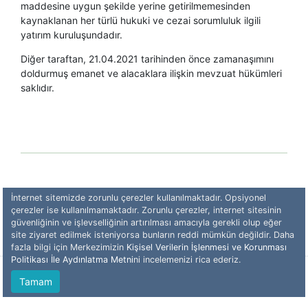
maddesine uygun şekilde yerine getirilmemesinden
kaynaklanan her türlü hukuki ve cezai sorumluluk ilgili
yatırım kuruluşundadır.
Diğer taraftan, 21.04.2021 tarihinden önce zamanaşımını
doldurmuş emanet ve alacaklara ilişkin mevzuat hükümleri
saklıdır.​
İnternet sitemizde zorunlu çerezler kullanılmaktadır. Opsiyonel
çerezler ise kullanılmamaktadır. Zorunlu çerezler, internet sitesinin
güvenliğinin ve işlevselliğinin artırılması amacıyla gerekli olup eğer
site ziyaret edilmek isteniyorsa bunların reddi mümkün değildir. Daha
fazla bilgi için Merkezimizin
Kişisel Verilerin İşlenmesi ve Korunması
Politikası İle Aydınlatma Metni
ni incelemenizi rica ederiz.
© 2026 - Yatırımcı Tazmin Merkezi (YTM)
Tamam