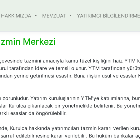
HAKKIMIZDA
MEVZUAT
YATIRIMCI BİLGİLENDİRM
azmin Merkezi
erçevesinde tazmini amacıyla kamu tüzel kişiliğini haiz YTM 
rul tarafından idare ve temsil olunur. YTM tarafından yürütü
ndan yerine getirilmesi esastır. Buna ilişkin usul ve esaslar 
zorunludur. Yatırım kuruluşlarının YTM'ye katılımlarına, bunla
lar Kurulca çıkarılacak bir yönetmelikle belirlenir. Bu yönetm
rklı esaslar da öngörülebilir.
nde, Kurulca hakkında yatırımcıları tazmin kararı verilen k
arruf edilebilmesine karar verilebilir. Bu hüküm bankalar a