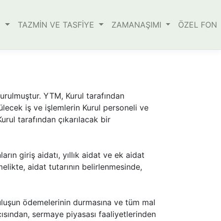
E
TAZMİN VE TASFİYE
ZAMANAŞIMI
ÖZEL FON
kurulmuştur. YTM, Kurul tarafından
lecek iş ve işlemlerin Kurul personeli ve
Kurul tarafından çıkarılacak bir
rın giriş aidatı, yıllık aidat ve ek aidat
elikte, aidat tutarının belirlenmesinde,
uruluşun ödemelerinin durmasına ve tüm mal
çısından, sermaye piyasası faaliyetlerinden