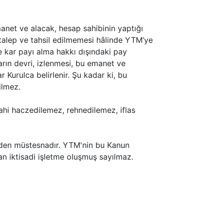
manet ve alacak, hesap sahibinin yaptığı
e talep ve tahsil edilmemesi hâlinde YTM’ye
 kar payı alma hakkı dışındaki pay
arın devri, izlenmesi, bu emanet ve
 Kurulca belirlenir. Şu kadar ki, bu
ilmez.
dahi haczedilemez, rehnedilemez, iflas
nden müstesnadır. YTM'nin bu Kanun
an iktisadi işletme oluşmuş sayılmaz.