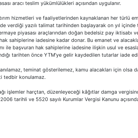
sı aracı teslim yükümlülükleri açısından uygulanır.
atırım hizmetleri ve faaliyetlerinden kaynaklanan her türlü e
lde verdiği yazılı talimat tarihinden başlayarak on yıl içind
rmaye piyasası araçlarından doğan bedelsiz pay iktisabı ve
 hak sahiplerine iadesine kadar donar. Bu emanet ve alacakl
 ile başvuran hak sahiplerine iadesine ilişkin usul ve esaslar
dığı tarihten önce YTM’ye gelir kaydedilen tutarlar iade ed
lanılamaz, teminat gösterilemez, kamu alacakları için olsa 
ti tedbir konulamaz.
ı işlemler harçtan, düzenleyeceği kâğıtlar damga vergisi
/2006 tarihli ve 5520 sayılı Kurumlar Vergisi Kanunu açısınd