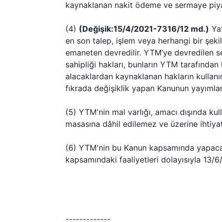
kaynaklanan nakit ödeme ve sermaye piyasa
(4)
(Değişik:15/4/2021-7316/12 md.)
​ Y
en son talep, işlem veya herhangi bir şeki
emaneten devredilir. YTM’ye devredilen se
sahipliği hakları, bunların YTM tarafından
alacaklardan kaynaklanan hakların kullanımı
fıkrada değişiklik yapan Kanunun yayımlan
(5) YTM'nin mal varlığı, amacı dışında kul
masasına dâhil edilemez ve üzerine ihtiya
(6) YTM'nin bu Kanun kapsamında yapacağ
kapsamındaki faaliyetleri dolayısıyla 13/6
-------------