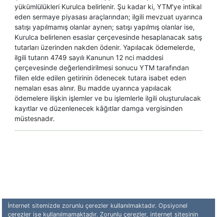
yükümlülükleri Kurulca belirlenir. Şu kadar ki, YTM'ye intikal
eden sermaye piyasası araçlarından; ilgili mevzuat uyarınca
satışı yapılmamış olanlar aynen; satışı yapılmış olanlar ise,
Kurulca belirlenen esaslar çerçevesinde hesaplanacak satış
tutarları üzerinden nakden ödenir. Yapılacak ödemelerde,
ilgili tutarın 4749 sayılı Kanunun 12 nci maddesi
çerçevesinde değerlendirilmesi sonucu YTM tarafından
fiilen elde edilen getirinin ödenecek tutara isabet eden
nemaları esas alınır. Bu madde uyarınca yapılacak
ödemelere ilişkin işlemler ve bu işlemlerle ilgili oluşturulacak
kayıtlar ve düzenlenecek kâğıtlar damga vergisinden
müstesnadır.​
İnternet sitemizde zorunlu çerezler kullanılmaktadır. Opsiyonel
çerezler ise kullanılmamaktadır. Zorunlu çerezler, internet sitesinin