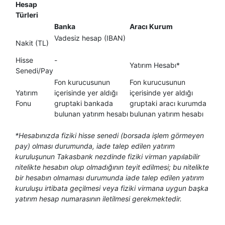
Hesap
Türleri​
Banka
Aracı Kurum
Vadesiz hesap (IBAN)
Nakit (TL)
Hisse
-
Yatırım Hesabı*
Senedi/Pay
Fon kurucusunun
Fon kurucusunun
Yatırım
içerisinde yer aldığı
içerisinde yer aldığı
Fonu
gruptaki bankada
gruptaki aracı kurumda
bulunan yatırım hesabı
bulunan yatırım hesabı
*Hesabınızda fiziki hisse senedi (borsada işlem görmeyen
pay) olması durumunda, iade talep edilen yatırım
kuruluşunun Takasbank nezdinde fiziki virman yapılabilir
nitelikte hesabın olup olmadığının teyit edilmesi; bu nitelikte
bir hesabın olmaması durumunda iade talep edilen yatırım
kuruluşu irtibata geçilmesi veya fiziki virmana uygun başka
yatırım hesap numarasının iletilmesi gerekmektedir.