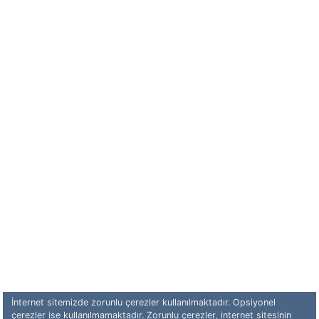
İnternet sitemizde zorunlu çerezler kullanılmaktadır. Opsiyonel
çerezler ise kullanılmamaktadır. Zorunlu çerezler, internet sitesinin