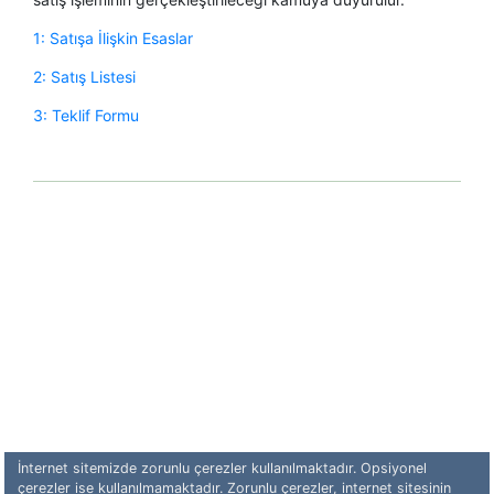
1: Satışa İlişki​n Esaslar
2: Satış Listesi
3: Teklif Formu
İnternet sitemizde zorunlu çerezler kullanılmaktadır. Opsiyonel
çerezler ise kullanılmamaktadır. Zorunlu çerezler, internet sitesinin