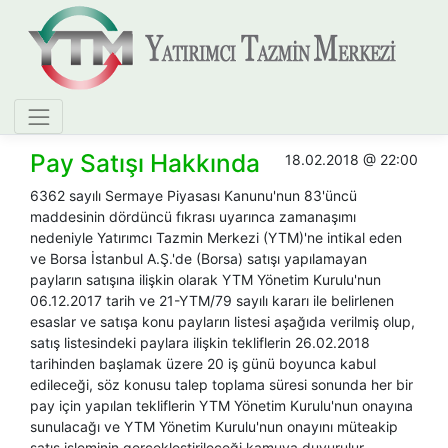
Pay Satışı Hakkında
18.02.2018 @ 22:00
6362 sayılı Sermaye Piyasası Kanunu'nun 83'üncü
maddesinin dördüncü fıkrası uyarınca zamanaşımı
nedeniyle Yatırımcı Tazmin Merkezi (YTM)'ne intikal eden
ve Borsa İstanbul A.Ş.'de (Borsa) satışı yapılamayan
payların satışına ilişkin olarak YTM Yönetim Kurulu'nun
06.12.2017 tarih ve 21-YTM/79 sayılı kararı ile belirlenen
esaslar ve satışa konu payların listesi aşağıda verilmiş olup,
satış listesindeki paylara ilişkin tekliflerin 26.02.2018
tarihinden başlamak üzere 20 iş günü boyunca kabul
edileceği, söz konusu talep toplama süresi sonunda her bir
pay için yapılan tekliflerin YTM Yönetim Kurulu'nun onayına
sunulacağı ve YTM Yönetim Kurulu'nun onayını müteakip
satış işleminin gerçekleştirileceği kamuya duyurulur.