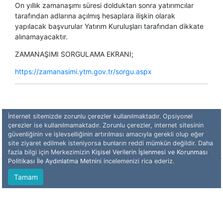
On yıllık zamanaşımı süresi dolduktan sonra yatırımcılar
tarafından adlarına açılmış hesaplara ilişkin olarak
yapılacak başvurular Yatırım Kuruluşları tarafından dikkate
alınamayacaktır.
ZAMANAŞIMI SORGULAMA EKRANI;
https://zamanasimi.ytm.gov.tr/sorgu.aspx
İnternet sitemizde zorunlu çerezler kullanılmaktadır. Opsiyonel
çerezler ise kullanılmamaktadır. Zorunlu çerezler, internet sitesinin
güvenliğinin ve işlevselliğinin artırılması amacıyla gerekli olup eğer
site ziyaret edilmek isteniyorsa bunların reddi mümkün değildir. Daha
fazla bilgi için Merkezimizin
Kişisel Verilerin İşlenmesi ve Korunması
Politikası İle Aydınlatma Metni
ni incelemenizi rica ederiz.
© 2026 - Yatırımcı Tazmin Merkezi (YTM)
Tamam
İletişim