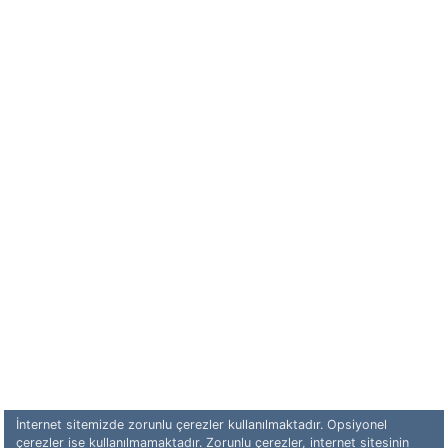
İnternet sitemizde zorunlu çerezler kullanılmaktadır. Opsiyonel
çerezler ise kullanılmamaktadır. Zorunlu çerezler, internet sitesinin